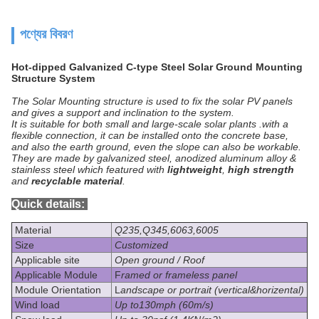
পণ্যের বিবরণ
Hot-dipped Galvanized C-type Steel Solar Ground Mounting
Structure System
The Solar Mounting structure is used to fix the solar PV panels
and gives a support and inclination to the system.
It is suitable for both small and large-scale solar plants .with a
flexible connection, it can be installed onto the concrete base,
and also the earth ground, even the slope can also be workable.
They are made by galvanized steel, anodized aluminum alloy &
stainless steel which featured with
lightweight
,
high strength
and
recyclable material
.
Quick details:
Material
Q235,Q345,6063,6005
Size
Customized
Applicable site
Open ground / Roof
Applicable Module
F
ramed or frameless panel
Module Orientation
L
andscape or portrait (vertical&horizental)
Wind load
Up to130mph (60m/s)