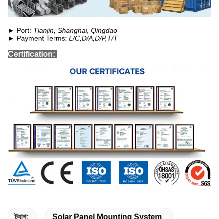
► Port:
Tianjin, Shanghai, Qingdao
► Payment Terms:
L/C,D/A,D/P,T/T
Certification:
ট্যাগ:
Solar Panel Mounting System