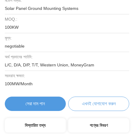
মডেল নম্বর:
Solar Panel Ground Mounting Systems
MOQ.:
100KW
মূল্য:
negotiable
অর্থ প্রদানের শর্তাদি:
L/C, D/A, D/P, T/T, Western Union, MoneyGram
সরবরাহ ক্ষমতা:
100MW/Month
সেরা দাম পান
এখনই যোগাযোগ করুন
বিস্তারিত তথ্য
পণ্যের বিবরণ