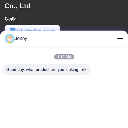
Co., Ltd
ই-মেইল
info@cntfsolar.com
Jenny
কাজের সময়
8:30-17:30
1:12 AM
আমাদের ঠিকানা
Good day, what product are you looking for?
ঠিকানা
No.17,Xinyi Street,Economic Development
Zone,Xinxiang,Henan,PRC
টেলিফোন
86-27-81707483