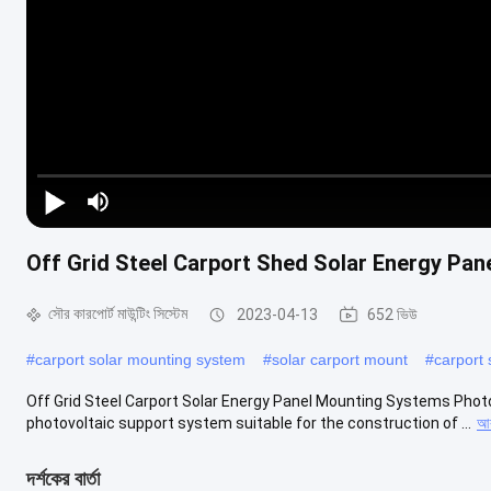
Play Video
Off Grid Steel Carport Shed Solar Energy Pa
সৌর কারপোর্ট মাউন্টিং সিস্টেম
2023-04-13
652 ভিউ
#
carport solar mounting system
#
solar carport mount
#
carport
Off Grid Steel Carport Solar Energy Panel Mounting Systems Photov
photovoltaic support system suitable for the construction of ...
আর
দর্শকের বার্তা