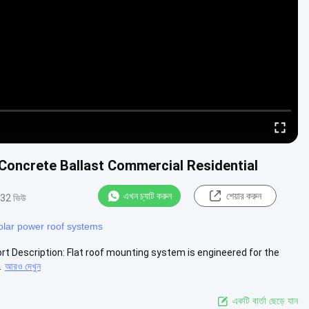
oncrete Ballast Commercial Residential
এখন চ্যাট করুন
শেয়ার করুন
32 ভিউ
olar power roof systems
t Description: Flat roof mounting system is engineered for the
.
আরও দেখুন
একটি বার্তা ছেড়ে যান