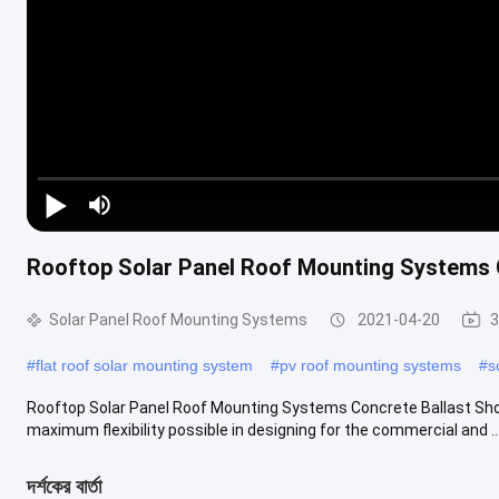
Play Video
Rooftop Solar Panel Roof Mounting Systems C
Solar Panel Roof Mounting Systems
2021-04-20
3
#
flat roof solar mounting system
#
pv roof mounting systems
#
s
Rooftop Solar Panel Roof Mounting Systems Concrete Ballast Shor
maximum flexibility possible in designing for the commercial and ..
দর্শকের বার্তা